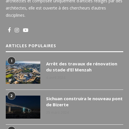
architectes et composée uniquement d’articles rédigés par des
architectes, elle est ouverte à des chercheurs d’autres
disciplines.
ARTICLES POPULAIRES
1
Arrêt des travaux de rénovation
du stade d’El Menzah
4 avril 2024
2
Sichuan construira le nouveau pont
de Bizerte
25 mars 2024