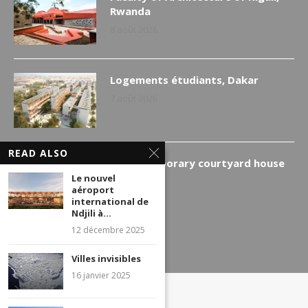
Rwanda
8 août 2026
Logements étudiants, Dakar
7 août 2026
READ ALSO
A contemporary courtyard house
in the Gulf
Le nouvel
aéroport
6 août 2026
international de
Ndjili à...
12 décembre 2025
Villes invisibles
16 janvier 2025