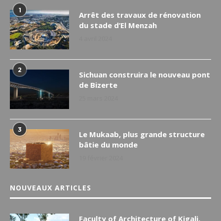
1
Arrêt des travaux de rénovation
du stade d’El Menzah
4 avril 2024
2
Sichuan construira le nouveau pont
de Bizerte
25 mars 2024
3
Le Mukaab, plus grande structure
bâtie du monde
19 février 2024
NOUVEAUX ARTICLES
Faculty of Architecture of Kigali,