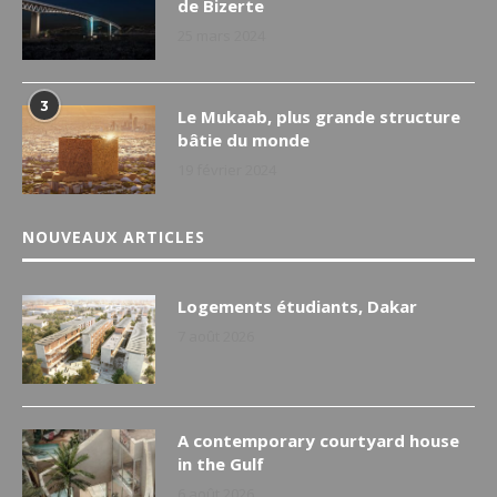
de Bizerte
25 mars 2024
3
Le Mukaab, plus grande structure
bâtie du monde
19 février 2024
NOUVEAUX ARTICLES
Logements étudiants, Dakar
7 août 2026
A contemporary courtyard house
in the Gulf
6 août 2026