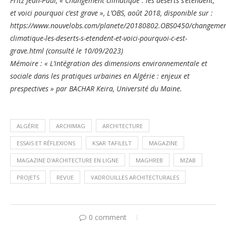
Fritz Jean-Paul, « Changement climatique : les déserts s’étendent,
et voici pourquoi c’est grave », L’OBS, août 2018, disponible sur :
https://www.nouvelobs.com/planete/20180802.OBS0450/changemen
climatique-les-deserts-s-etendent-et-voici-pourquoi-c-est-
grave.html (consulté le 10/09/2023)
Mémoire : « L’intégration des dimensions environnementale et
sociale dans les pratiques urbaines en Algérie : enjeux et
prespectives » par BACHAR Keira, Université du Maine.
ALGÉRIE
ARCHIMAG
ARCHITECTURE
ESSAIS ET RÉFLEXIONS
KSAR TAFILELT
MAGAZINE
MAGAZINE D'ARCHITECTURE EN LIGNE
MAGHREB
MZAB
PROJETS
REVUE
VADROUILLES ARCHITECTURALES
0 comment