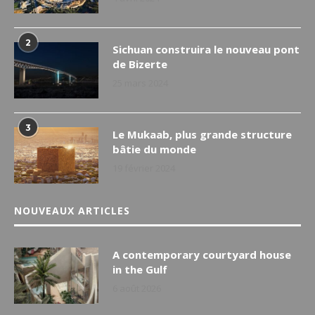
2
Sichuan construira le nouveau pont
de Bizerte
25 mars 2024
3
Le Mukaab, plus grande structure
bâtie du monde
19 février 2024
NOUVEAUX ARTICLES
A contemporary courtyard house
in the Gulf
6 août 2026