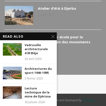
Atelier d’été à Djerba
5 août 2026
READ ALSO
Un chantier-école pour la
restauration des monuments
Vadrouille
3 août 2026
architecturale
#30 Béja
26 avril 2026
Architectures du
sport 1940-1995
3 février 2025
Lecture
technique de la
mine de Djérissa
@2022 - All Right Reserved. Designed and Developed by
ArchiMag
30 janvier 2026