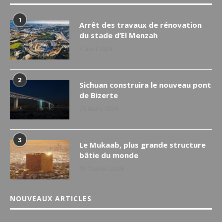
1
Arrêt des travaux de rénovation
du stade d’El Menzah
4 avril 2024
2
Sichuan construira le nouveau pont
de Bizerte
25 mars 2024
3
Le Mukaab, plus grande structure
bâtie du monde
19 février 2024
NOUVEAUX ARTICLES