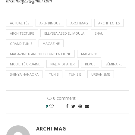
archimag22@gmail.com
ACTUALITÉS
AFEF BINOUS
ARCHIMAG
ARCHITECTES
ARCHITECTURE
ELLYSSA ABED EL MOULA
ENAU
GRAND TUNIS
MAGAZINE
MAGAZINE D'ARCHITECTURE EN LIGNE
MAGHREB
MOBILITÉ URBAINE
NAJEM DHAHER
REVUE
SÉMINAIRE
SHINYA HANAOKA
TUNIS
TUNISIE
URBANISME
0 comment
0
ARCHI MAG