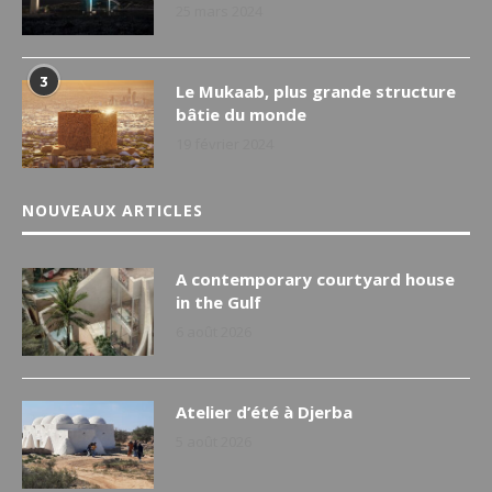
25 mars 2024
3
Le Mukaab, plus grande structure
bâtie du monde
19 février 2024
NOUVEAUX ARTICLES
A contemporary courtyard house
in the Gulf
6 août 2026
Atelier d’été à Djerba
5 août 2026