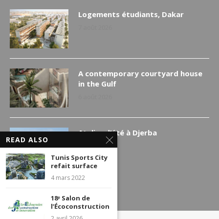
Logements étudiants, Dakar
7 août 2026
A contemporary courtyard house
in the Gulf
6 août 2026
Atelier d’été à Djerba
READ ALSO
5 août 2026
Tunis Sports City
refait surface
4 mars 2022
18ᵉ Salon de
l’Écoconstruction
2 avril 2026