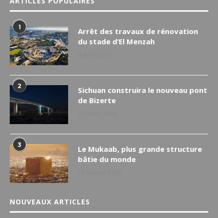
ARTICLES POPULAIRES
1
Arrêt des travaux de rénovation
du stade d’El Menzah
4 avril 2024
2
Sichuan construira le nouveau pont
de Bizerte
25 mars 2024
3
Le Mukaab, plus grande structure
bâtie du monde
19 février 2024
NOUVEAUX ARTICLES