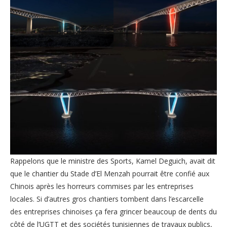
Rappelons que le ministre des Sports, Kamel Deguich, avait dit
que le chantier du Stade d’El Menzah pourrait être confié aux
Chinois après les horreurs commises par les entreprises
locales. Si d’autres gros chantiers tombent dans l’escarcelle
des entreprises chinoises ça fera grincer beaucoup de dents du
côté de l’UGTT et des sociétés tunisiennes de travaux publics,