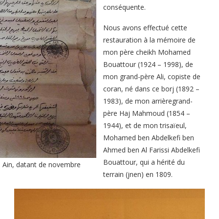
conséquente.
Nous avons effectué cette
restauration à la mémoire de
mon père cheikh Mohamed
Bouattour (1924 – 1998), de
mon grand-père Ali, copiste de
coran, né dans ce borj (1892 –
1983), de mon arrièregrand-
père Haj Mahmoud (1854 –
1944), et de mon trisaïeul,
Mohamed ben Abdelkefi ben
Ahmed ben Al Farissi Abdelkefi
Bouattour, qui a hérité du
El Ain, datant de novembre
terrain (jnen) en 1809.