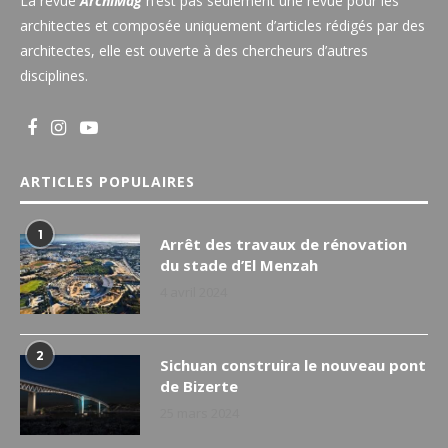
La revue
ArchiMag
n’est pas seulement une revue pour les
architectes et composée uniquement d’articles rédigés par des
architectes, elle est ouverte à des chercheurs d’autres
disciplines.
ARTICLES POPULAIRES
1
Arrêt des travaux de rénovation
du stade d’El Menzah
4 avril 2024
2
Sichuan construira le nouveau pont
de Bizerte
25 mars 2024