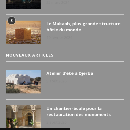
25 mars 2024
3
Le Mukaab, plus grande structure
bâtie du monde
19 février 2024
NOUVEAUX ARTICLES
Atelier d’été à Djerba
5 août 2026
Un chantier-école pour la
restauration des monuments
3 août 2026