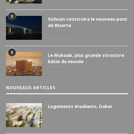
2
Sichuan construira le nouveau pont
de Bizerte
25 mars 2024
3
Le Mukaab, plus grande structure
bâtie du monde
19 février 2024
NOUVEAUX ARTICLES
Logements étudiants, Dakar
7 août 2026