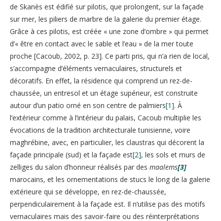
de Skanès est édifié sur pilotis, que prolongent, sur la façade
sur mer, les piliers de marbre de la galerie du premier étage.
Grâce à ces pilotis, est créée « une zone d’ombre » qui permet
d’« être en contact avec le sable et l’eau » de la mer toute
proche [Cacoub, 2002, p. 23]. Ce parti pris, qui n’a rien de local,
s’accompagne d’éléments vernaculaires, structurels et
décoratifs. En effet, la résidence qui comprend un rez-de-
chaussée, un entresol et un étage supérieur, est construite
autour d’un patio orné en son centre de palmiers
[1]
. À
l’extérieur comme à l’intérieur du palais, Cacoub multiplie les
évocations de la tradition architecturale tunisienne, voire
maghrébine, avec, en particulier, les claustras qui décorent la
façade principale (sud) et la façade est
[2]
, les sols et murs de
zelliges du salon d’honneur réalisés par des
maalems
[3]
marocains, et les ornementations de stucs le long de la galerie
extérieure qui se développe, en rez-de-chaussée,
perpendiculairement à la façade est. Il n’utilise pas des motifs
vernaculaires mais des savoir-faire ou des réinterprétations