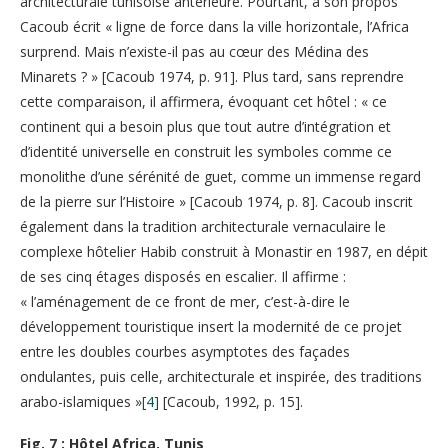
architecturale tunisoise antérieure. Pourtant, à son propos
Cacoub écrit « ligne de force dans la ville horizontale, l’Africa
surprend. Mais n’existe-il pas au cœur des Médina des
Minarets ? » [Cacoub 1974, p. 91]. Plus tard, sans reprendre
cette comparaison, il affirmera, évoquant cet hôtel : « ce
continent qui a besoin plus que tout autre d’intégration et
d’identité universelle en construit les symboles comme ce
monolithe d’une sérénité de guet, comme un immense regard
de la pierre sur l’Histoire » [Cacoub 1974, p. 8]. Cacoub inscrit
également dans la tradition architecturale vernaculaire le
complexe hôtelier Habib construit à Monastir en 1987, en dépit
de ses cinq étages disposés en escalier. Il affirme :
« l’aménagement de ce front de mer, c’est-à-dire le
développement touristique insert la modernité de ce projet
entre les doubles courbes asymptotes des façades
ondulantes, puis celle, architecturale et inspirée, des traditions
arabo-islamiques »
[4]
[Cacoub, 1992, p. 15].
Fig. 7 : Hôtel Africa, Tunis