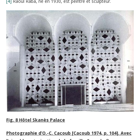
[4]
Raoul Raba, né en 1930, est peintre et sculpteur.
Fig. 8 Hôtel Skanès Palace
Photographie d’O.-C. Cacoub [Cacoub 1974, p. 104]. Avec