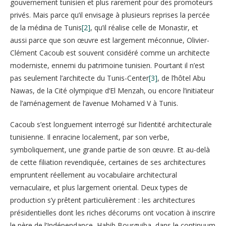
gouvernement tunisien et plus rarement pour des promoteurs
privés. Mais parce qu’il envisage à plusieurs reprises la percée
de la médina de Tunis
[2]
, qu’il réalise celle de Monastir, et
aussi parce que son œuvre est largement méconnue, Olivier-
Clément Cacoub est souvent considéré comme un architecte
moderniste, ennemi du patrimoine tunisien. Pourtant il n’est
pas seulement l’architecte du Tunis-Center
[3]
, de l’hôtel Abu
Nawas, de la Cité olympique d’El Menzah, ou encore l’initiateur
de l’aménagement de l’avenue Mohamed V à Tunis.
Cacoub s’est longuement interrogé sur l’identité architecturale
tunisienne. Il enracine localement, par son verbe,
symboliquement, une grande partie de son œuvre. Et au-delà
de cette filiation revendiquée, certaines de ses architectures
empruntent réellement au vocabulaire architectural
vernaculaire, et plus largement oriental. Deux types de
production s’y prêtent particulièrement : les architectures
présidentielles dont les riches décorums ont vocation à inscrire
le père de l’Indépendance, Habib Bourguiba, dans le continuum