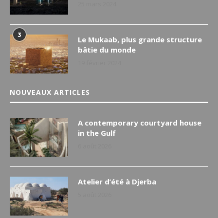
25 mars 2024
3
Le Mukaab, plus grande structure
bâtie du monde
19 février 2024
NOUVEAUX ARTICLES
A contemporary courtyard house
in the Gulf
6 août 2026
Atelier d’été à Djerba
5 août 2026