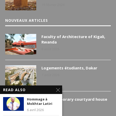
19 février 2024
NOUVEAUX ARTICLES
Faculty of Architecture of Kigali,
Rwanda
8 août 2026
Logements étudiants, Dakar
7 août 2026
READ ALSO
A contemporary courtyard house
Hommage à
Mokhtar Latiri
in the Gulf
6 avril 2026
6 août 2026