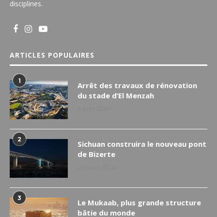
disciplines.
ARTICLES POPULAIRES
1
Arrêt des travaux de rénovation
du stade d’El Menzah
4 avril 2024
2
Sichuan construira le nouveau pont
de Bizerte
25 mars 2024
3
Le Mukaab, plus grande structure
bâtie du monde