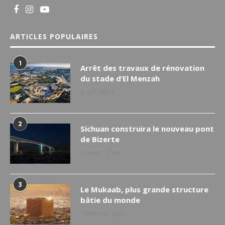
ARTICLES POPULAIRES
1
Arrêt des travaux de rénovation
du stade d’El Menzah
4 avril 2024
2
Sichuan construira le nouveau pont
de Bizerte
25 mars 2024
3
Le Mukaab, plus grande structure
bâtie du monde
19 février 2024