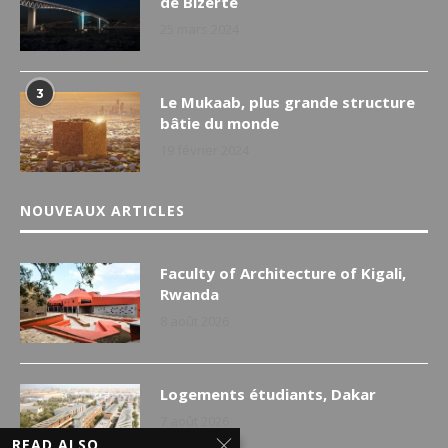
de Bizerte
25 mars 2024
3
Le Mukaab, plus grande structure
bâtie du monde
19 février 2024
NOUVEAUX ARTICLES
Faculty of Architecture of Kigali,
Rwanda
8 août 2026
Logements étudiants, Dakar
7 août 2026
READ ALSO