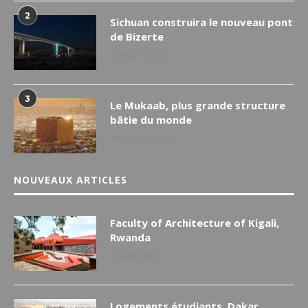
2
Sichuan construira le nouveau pont
de Bizerte
25 mars 2024
3
Le Mukaab, plus grande structure
bâtie du monde
19 février 2024
NOUVEAUX ARTICLES
Faculty of Architecture of Kigali,
Rwanda
8 août 2026
Logements étudiants, Dakar