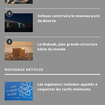
2
Sichuan construira le nouveau pont
de Bizerte
25 mars 2024
3
Le Mukaab, plus grande structure
bâtie du monde
19 février 2024
NOUVEAUX ARTICLES
Les ingénieurs tunisiens appelés à
respecter les tarifs minimums
10 août 2026