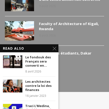
9 août 2026
Faculty of Architecture of Kigali,
Rwanda
8 août 2026
READ ALSO
Logements étudiants, Dakar
Le fondouk des
7 août 2026
Français sera
converti en...
8 avril 2026
Les architectes
contre la loi des
finances
18 janvier 2023
Traci L’Medina,