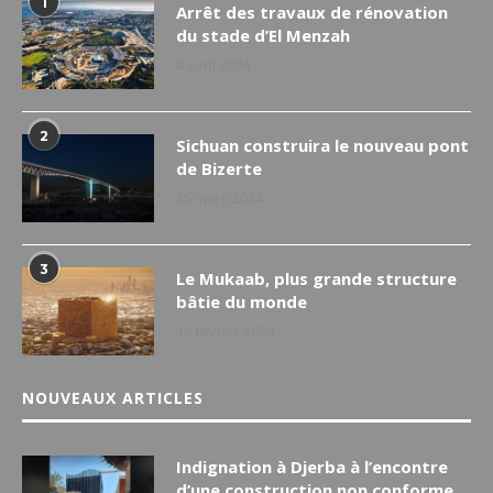
1
Arrêt des travaux de rénovation
du stade d’El Menzah
4 avril 2024
2
Sichuan construira le nouveau pont
de Bizerte
25 mars 2024
3
Le Mukaab, plus grande structure
bâtie du monde
19 février 2024
NOUVEAUX ARTICLES
Indignation à Djerba à l’encontre
d’une construction non conforme