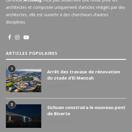
architectes et composée uniquement d’articles rédigés par des
architectes, elle est ouverte à des chercheurs d’autres
disciplines.
ARTICLES POPULAIRES
1
Arrêt des travaux de rénovation
du stade d’El Menzah
4 avril 2024
2
Sichuan construira le nouveau pont
de Bizerte
25 mars 2024