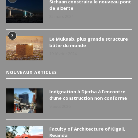
Sichuan construira le nouveau pont
de Bizerte
25 mars 2024
3
Le Mukaab, plus grande structure
bâtie du monde
19 février 2024
NOUVEAUX ARTICLES
Indignation à Djerba à l’encontre
d’une construction non conforme
9 août 2026
Faculty of Architecture of Kigali,
Rwanda