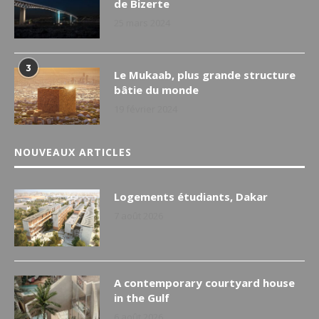
de Bizerte
25 mars 2024
3
Le Mukaab, plus grande structure
bâtie du monde
19 février 2024
NOUVEAUX ARTICLES
Logements étudiants, Dakar
7 août 2026
A contemporary courtyard house
in the Gulf
6 août 2026