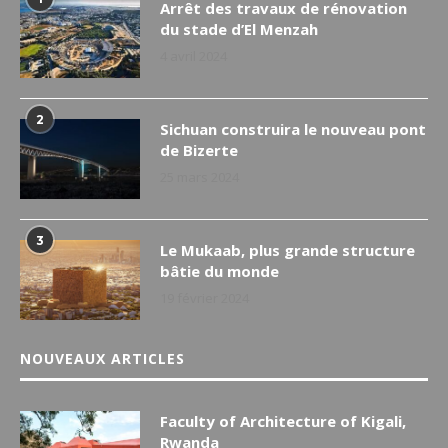
Arrêt des travaux de rénovation
du stade d’El Menzah
4 avril 2024
2
Sichuan construira le nouveau pont
de Bizerte
25 mars 2024
3
Le Mukaab, plus grande structure
bâtie du monde
19 février 2024
NOUVEAUX ARTICLES
Faculty of Architecture of Kigali,
Rwanda